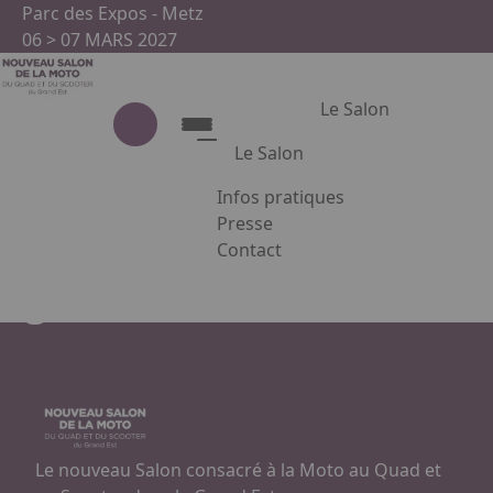
Aller au contenu principal
Panneau de gestion des cookies
Parc des Expos - Metz
06 > 07 MARS 2027
Le Salon
Le Salon
Conférence Jeune
Infos pratiques
Pousse - c'est quoi le
Le Salon
Presse
quotidien d'une salariée
Contact
Présentation du salon
Appuyez sur Entrée pour ouvrir le
Partenaires
agricole ?
Facebook
Instagram
Linkedin
Le nouveau Salon consacré à la Moto au Quad et