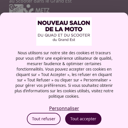
au Scooter dans le Grand Est
Contactez-nous
03 87 55 66 00
Rue de la Grange aux bois
Nous utilisons sur notre site des cookies et traceurs
57072 - Metz
pour vous offrir une expérience utilisateur de qualité,
France
mesurer l’audience & optimiser certaines
fonctionnalités. Vous pouvez accepter ces cookies en
cliquant sur « Tout Accepter », les refuser en cliquant
sur « Tout Refuser » ou cliquer sur « Personnaliser »
pour gérer vos préférences. Si vous souhaitez obtenir
plus d’informations sur les cookies utilisés, visitez notre
Mentions légales
politique cookies.
Politique cookies
Politique de confidentialité
Personnaliser
CGU
Tout refuser
Tout accepter
Politique RSE
Éthique et conformité