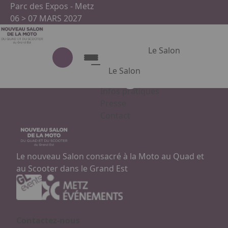
Aller au contenu principal
Panneau de gestion des cookies
Parc des Expos - Metz
06 > 07 MARS 2027
Le Salon
Le Salon
Emission TV Agri
Infos pratiques
Le Salon
Presse
Contact
Présentation du salon
Appuyez sur Entrée pour ouvrir le
Partenaires
Le nouveau Salon consacré à la Moto au Quad et
au Scooter dans le Grand Est
Facebook
Instagram
Linkedin
Contactez-nous