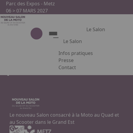
Aller au contenu principal
Panneau de gestion des cookies
Parc des Expos - Metz
06 > 07 MARS 2027
Le Salon
Le Salon
Forum emploi
Infos pratiques
Eurométropole de Metz /
Le Salon
Presse
apecita / anefa
Contact
Présentation du salon
Appuyez sur Entrée pour ouvrir le
Partenaires
Facebook
Instagram
Linkedin
Le nouveau Salon consacré à la Moto au Quad et
au Scooter dans le Grand Est