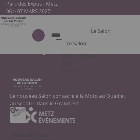
Aller au contenu principal
Panneau de gestion des cookies
Parc des Expos - Metz
06 > 07 MARS 2027
Le Salon
Le Salon
Petit déjeuner APECITA
Infos pratiques
Le Salon
Presse
Contact
Présentation du salon
Appuyez sur Entrée pour ouvrir le
Partenaires
Le nouveau Salon consacré à la Moto au Quad et
au Scooter dans le Grand Est
Facebook
Instagram
Linkedin
Contactez-nous