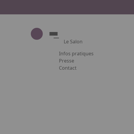
Le Salon
Infos pratiques
Le Salon
Presse
Contact
Présentation du salon
Appuyez sur Entrée pour ouvrir le
Partenaires