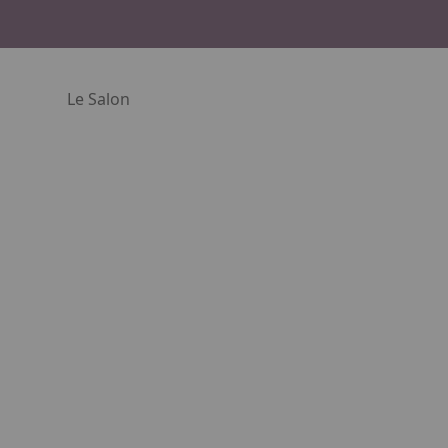
Le Salon
 lien. Appuyez sur la flèche bas pour ouvrir le sous-menu.
Facebook
Instagram
Linkedin