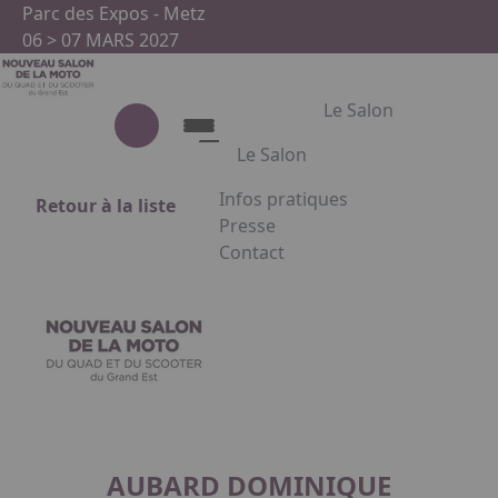
Aller au contenu principal
Panneau de gestion des cookies
Parc des Expos - Metz
06 > 07 MARS 2027
Le Salon
Le Salon
Infos pratiques
Retour à la liste
Le Salon
Presse
Contact
Présentation du salon
Appuyez sur Entrée pour ouvrir le
Partenaires
Facebook
Instagram
Linkedin
AUBARD DOMINIQUE