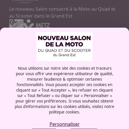
Le nouveau Salon consacré à la Moto au Quad et
au Scooter dans le Grand Est
Contactez-nous
03 87 55 66 00
Rue de la Grange aux bois
Nous utilisons sur notre site des cookies et traceurs
57072 - Metz
pour vous offrir une expérience utilisateur de qualité,
France
mesurer l’audience & optimiser certaines
fonctionnalités. Vous pouvez accepter ces cookies en
cliquant sur « Tout Accepter », les refuser en cliquant
sur « Tout Refuser » ou cliquer sur « Personnaliser »
pour gérer vos préférences. Si vous souhaitez obtenir
plus d’informations sur les cookies utilisés, visitez notre
Mentions légales
politique cookies.
Politique cookies
Politique de confidentialité
Personnaliser
CGU