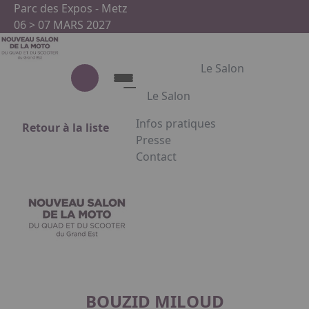
Aller au contenu principal
Panneau de gestion des cookies
Parc des Expos - Metz
06 > 07 MARS 2027
Le Salon
Le Salon
Infos pratiques
Retour à la liste
Le Salon
Presse
Contact
Présentation du salon
Appuyez sur Entrée pour ouvrir le
Partenaires
Facebook
Instagram
Linkedin
BOUZID MILOUD