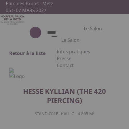
Aller au contenu principal
Panneau de gestion des cookies
Parc des Expos - Metz
06 > 07 MARS 2027
Le Salon
Le Salon
Infos pratiques
Retour à la liste
Le Salon
Presse
Contact
Présentation du salon
Appuyez sur Entrée pour ouvrir le
Partenaires
HESSE KYLLIAN (THE 420
PIERCING)
Facebook
Instagram
Linkedin
STAND C01B
HALL C - 4 805 M²