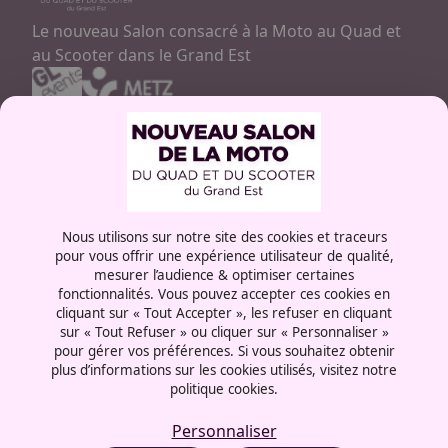
Le nouveau Salon consacré à la Moto au Quad et
au Scooter dans le Grand Est
Contactez-nous
03 87 55 66 00
Rue de la Grange aux bois
Nous utilisons sur notre site des cookies et traceurs
57072 - Metz
pour vous offrir une expérience utilisateur de qualité,
France
mesurer l’audience & optimiser certaines
fonctionnalités. Vous pouvez accepter ces cookies en
cliquant sur « Tout Accepter », les refuser en cliquant
sur « Tout Refuser » ou cliquer sur « Personnaliser »
pour gérer vos préférences. Si vous souhaitez obtenir
plus d’informations sur les cookies utilisés, visitez notre
Mentions légales
politique cookies.
Politique cookies
Politique de confidentialité
Personnaliser
CGU