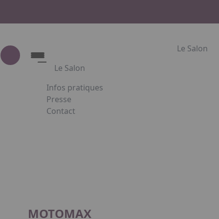
Le Salon
Le Salon
Infos pratiques
Le Salon
Presse
Contact
Présentation du salon
Appuyez sur Entrée pour ouvrir le lien. Appuye
Partenaires
Faceboo
Inst
L
MOTOMAX