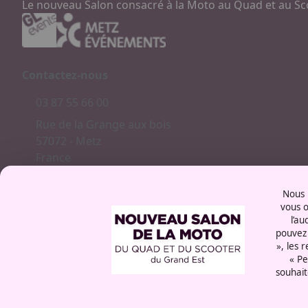
Le nouveau Salon consacré à la Moto au Quad et au Sc
Contactez-nous
03 87 55 66 00
Rue de la Grange aux bois
57072 - Metz
France
Nous u
vous o
l’au
Mentions légales
pouvez 
Politique cookies
», les 
Politique de confidentialité
« Pe
souhait
CGU
Politique RSE
Éthique et conformité